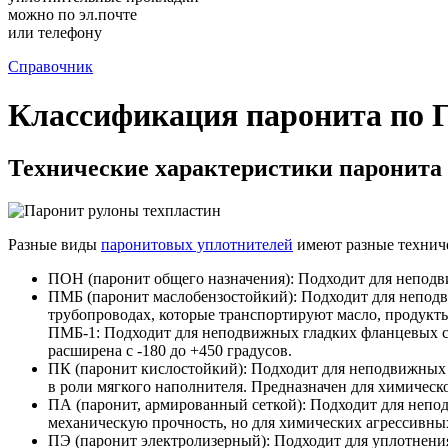
можно по эл.почте
или телефону
Справочник
Классификация паронита по 
Технические характеристики паронита
Разные виды
паронитовых уплотнителей
имеют разные техниче
ПОН (паронит общего назначения): Подходит для непод
ПМБ (паронит маслобензостойкий): Подходит для непод
трубопроводах, которые транспортируют масло, продукты 
ПМБ-1: Подходит для неподвижных гладких фланцевых с
расширена с -180 до +450 градусов.
ПК (паронит кислостойкий): Подходит для неподвижных
в роли мягкого наполнителя. Предназначен для химичес
ПА (паронит, армированный сеткой): Подходит для неп
механическую прочность, но для химических агрессивных
ПЭ (паронит электролизерный): Подходит для уплотнения 