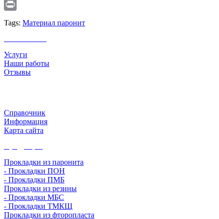
Email
Print
Tags:
Материал паронит
О компании
Услуги
Наши работы
Отзывы
Полезная информация
Справочник
Информация
Карта сайта
Продукция
Прокладки из паронита
- Прокладки ПОН
- Прокладки ПМБ
Прокладки из резины
- Прокладки МБС
- Прокладки ТМКЩ
Прокладки из фторопласта