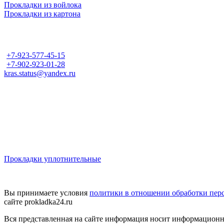
Прокладки из войлока
Прокладки из картона
Контакты
+7-923-577-45-15
+7-902-923-01-28
kras.status@yandex.ru
Адрес
г. Красноярск
ул. Телевизорная, д. 1
стр. 31/16, оф. 202
Пн-Пт с 09-00 до 18-00
Прокладки уплотнительные
Вы принимаете условия
политики в отношении обработки пер
сайте prokladka24.ru
Вся представленная на сайте информация носит информационный