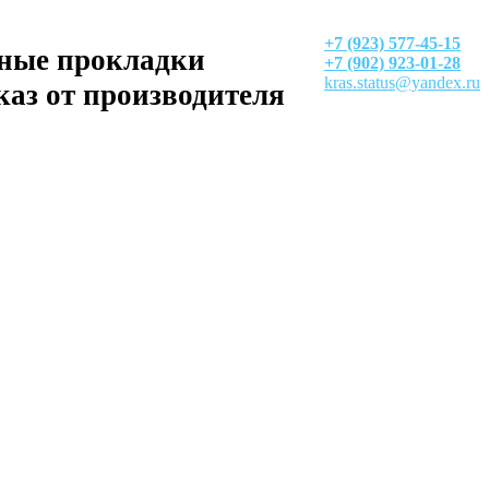
+7 (923) 577-45-15
ные прокладки
+7 (902) 923-01-28
kras.status@yandex.ru
каз от производителя