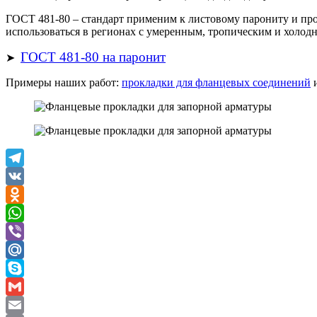
ГОСТ 481-80 – стандарт применим к листовому парониту и про
использоваться в регионах с умеренным, тропическим и холодн
ГОСТ 481-80 на паронит
➤
Примеры наших работ:
прокладки для фланцевых соединений
и
Telegram
VK
Odnoklassniki
WhatsApp
Viber
Mail.Ru
Skype
Gmail