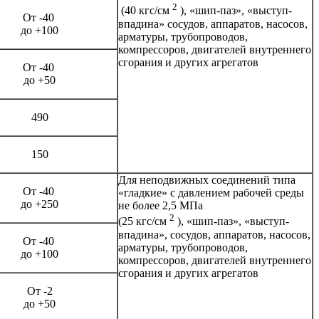
2
(40 кгс/см
), «шип-паз», «выступ-
От -40
впадина» сосудов, аппаратов, насосов,
до +100
арматуры, трубопроводов,
компрессоров, двигателей внутреннего
сгорания и других агрегатов
От -40
до +50
490
150
Для неподвижных соединений типа
От -40
«гладкие» с давлением рабочей среды
до +250
не более 2,5 МПа
2
(25 кгс/см
), «шип-паз», «выступ-
впадина», сосудов, аппаратов, насосов,
От -40
арматуры, трубопроводов,
до +100
компрессоров, двигателей внутреннего
сгорания и других агрегатов
От -2
до +50