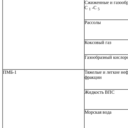
Сжиженные и газообр
С
-С
1
5
Рассолы
Коксовый газ
Газообразный кислоро
ПМБ-1
Тяжелые и легкие не
фракции
Жидкость ВПС
Морская вода