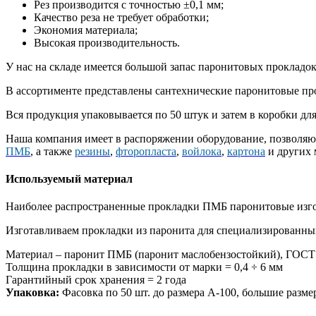
Рез производится с точностью ±0,1 мм;
Качество реза не требует обработки;
Экономия материала;
Высокая производительность.
У нас на складе имеется большой запас паронитовых прокладо
В ассортименте представлены сантехнические паронитовые проклад
Вся продукция упаковывается по 50 штук и затем в коробки д
Наша компания имеет в распоряжении оборудование, позволяю
ПМБ
, а также
резины
,
фторопласта
,
войлока
,
картона
и других 
Используемый материал
Наиболее распространенные прокладки ПМБ паронитовые изго
Изготавливаем прокладки из паронита для специализированны
Материал – паронит ПМБ (паронит маслобензостойкий), ГОСТ
Толщина прокладки в зависимости от марки = 0,4 ÷ 6 мм
Гарантийный срок хранения = 2 года
Упаковка:
Фасовка по 50 шт. до размера А-100, большие разм