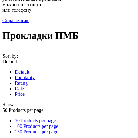
можно по эл.почте
или телефону
Справочник
Прокладки ПМБ
Sort by:
Default
Default
Popularity
Rating
Date
Price
Show:
50
Products per page
50
Products per page
100
Products per page
150
Products per page