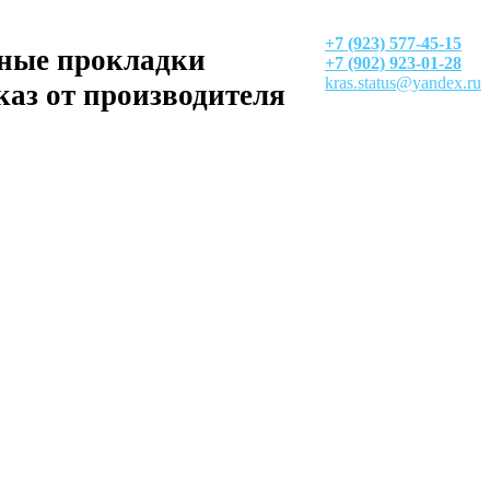
+7 (923) 577-45-15
ные прокладки
+7 (902) 923-01-28
kras.status@yandex.ru
каз от производителя