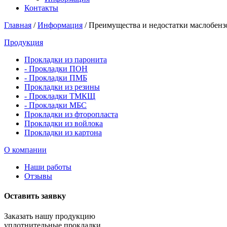
Контакты
Главная
/
Информация
/
Преимущества и недостатки маслобенз
Продукция
Прокладки из паронита
- Прокладки ПОН
- Прокладки ПМБ
Прокладки из резины
- Прокладки ТМКЩ
- Прокладки МБС
Прокладки из фторопласта
Прокладки из войлока
Прокладки из картона
О компании
Наши работы
Отзывы
Оставить заявку
Заказать нашу продукцию
уплотнительные прокладки