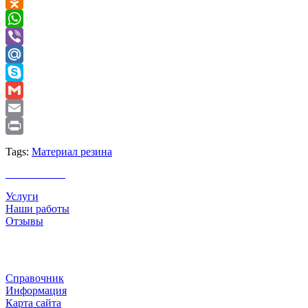
VK
Odnoklassniki
WhatsApp
Viber
Mail.Ru
Skype
Gmail
Email
Print
Tags:
Материал резина
О компании
Услуги
Наши работы
Отзывы
Полезная информация
Справочник
Информация
Карта сайта