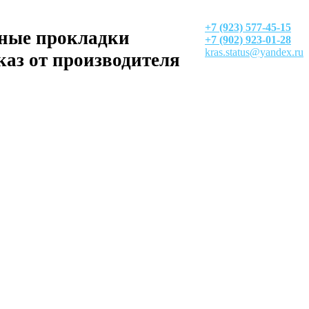
+7 (923) 577-45-15
ные прокладки
+7 (902) 923-01-28
kras.status@yandex.ru
каз от производителя