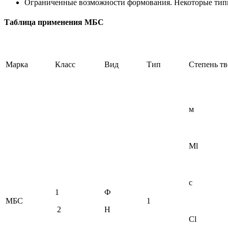
Ограниченные возможности формования. Некоторые тип
Таблица применения МБС
Марка
Класс
Вид
Тип
Степень тв
м
Ml
с
1
Ф
МБС
1
2
Н
Cl