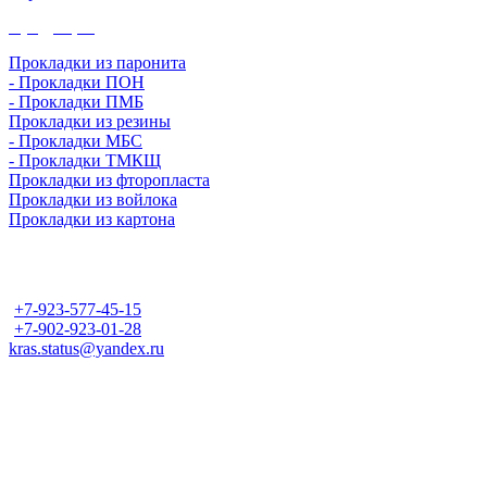
Продукция
Прокладки из паронита
- Прокладки ПОН
- Прокладки ПМБ
Прокладки из резины
- Прокладки МБС
- Прокладки ТМКЩ
Прокладки из фторопласта
Прокладки из войлока
Прокладки из картона
Контакты
+7-923-577-45-15
+7-902-923-01-28
kras.status@yandex.ru
Адрес
г. Красноярск
ул. Телевизорная, д. 1
стр. 31/16, оф. 202
Пн-Пт с 09-00 до 18-00