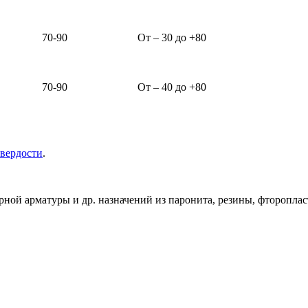
70-90
От – 30 до +80
70-90
От – 40 до +80
твердости
.
орной арматуры и др. назначений из паронита, резины, фторопла