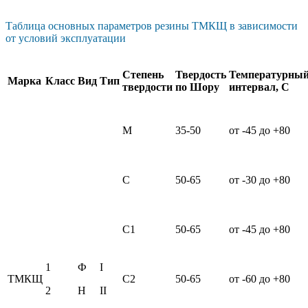
Таблица основных параметров резины ТМКЩ в зависимости
от условий эксплуатации
Степень
Твердость
Температурны
Марка
Класс
Вид
Тип
твердости
по Шору
интервал, С
М
35-50
от -45 до +80
С
50-65
от -30 до +80
С1
50-65
от -45 до +80
1
Ф
I
ТМКЩ
С2
50-65
от -60 до +80
2
Н
II