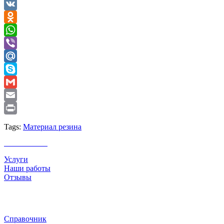
Telegram
VK
Odnoklassniki
WhatsApp
Viber
Mail.Ru
Skype
Gmail
Email
Print
Tags:
Материал резина
О компании
Услуги
Наши работы
Отзывы
Полезная информация
Справочник