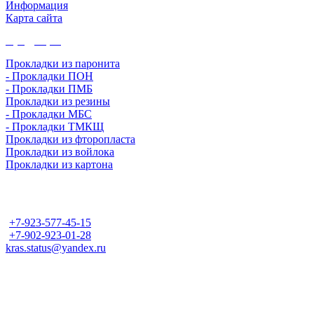
Информация
Карта сайта
Продукция
Прокладки из паронита
- Прокладки ПОН
- Прокладки ПМБ
Прокладки из резины
- Прокладки МБС
- Прокладки ТМКЩ
Прокладки из фторопласта
Прокладки из войлока
Прокладки из картона
Контакты
+7-923-577-45-15
+7-902-923-01-28
kras.status@yandex.ru
Адрес
г. Красноярск
ул. Телевизорная, д. 1